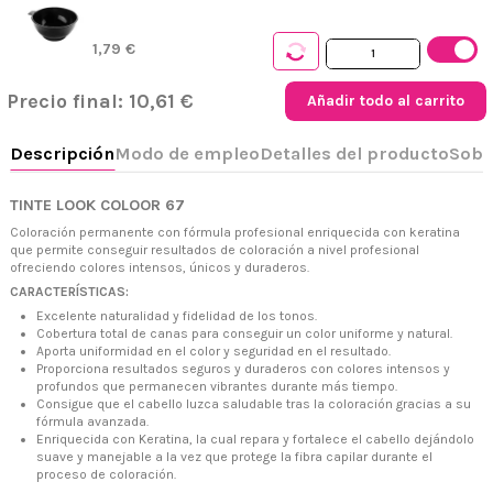
1,79 €
Precio final:
10,61 €
Añadir todo al carrito
TINTE LOOK COLOOR 67
Coloración permanente con fórmula profesional enriquecida con keratina
que permite conseguir resultados de coloración a nivel profesional
ofreciendo colores intensos, únicos y duraderos.
+34 968 06 63 44
L-V 10:00 - 14:00
CARACTERÍSTICAS:
+34 601 27 80 18
Excelente naturalidad y fidelidad de los tonos.
contacto@zaseni.com
Cobertura total de canas para conseguir un color uniforme y natural.
Aporta uniformidad en el color y seguridad en el resultado.
Avenida de los Dolores 32, Murcia
Proporciona resultados seguros y duraderos con colores intensos y
profundos que permanecen vibrantes durante más tiempo.
Consigue que el cabello luzca saludable tras la coloración gracias a su
fórmula avanzada.
Enriquecida con Keratina, la cual repara y fortalece el cabello dejándolo
suave y manejable a la vez que protege la fibra capilar durante el
proceso de coloración.