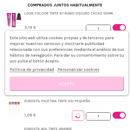
COMPRADOS JUNTOS HABITUALMENTE
LOOK COLOOR TINTE 67 RUBIO OSCURO CACAO 100ML
3,19 €
+
Este sitio web utiliza cookies propias y de terceros para
mejorar nuestros servicios y mostrarle publicidad
COSMELITTE EMULSIÓN OXIDANTE 20VOL. 6% 1000ML
relacionada con sus preferencias mediante el análisis de sus
hábitos de navegación. Para dar su consentimiento sobre su
3,79 €
uso pulse el botón Acepto.
Política de privacidad
Personalizar cookies
PLASTICAPS PEINADOR DESECHABLE AZUL 5UDS
ACEPTO
0,75 €
Descripción
Modo de empleo
Detalles del producto
Sobre LOOK CO
EUROSTIL PALETINA TINTE 1UD PEQUEÑA
1,09 €
EUROSTIL BOL TINTE GRANDE