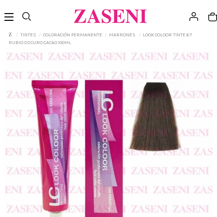
TINTES
COLORACIÓN PERMANENTE
MARRONES
LOOK COLOOR TINTE 67
RUBIO OSCURO CACAO 100ML