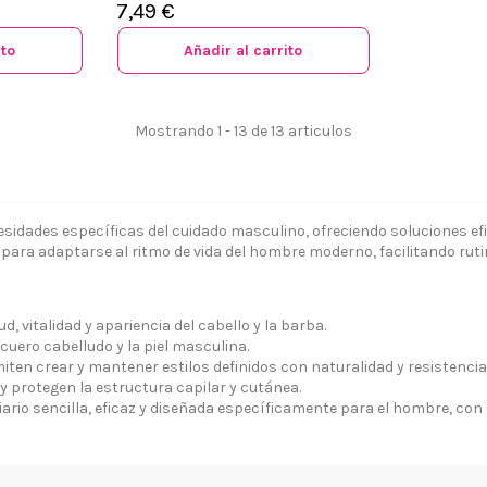
7,49 €
ito
Añadir al carrito
Mostrando 1 - 13 de 13 articulos
sidades específicas del cuidado masculino, ofreciendo soluciones efic
 somos?
Aviso legal
para adaptarse al ritmo de vida del hombre moderno, facilitando rutina
go y Devoluciones
Política de privacidad
tiendas
Política de Cookies
vitalidad y apariencia del cabello y la barba.
 tienda
Borrar Cookies
cuero cabelludo y la piel masculina.
l cliente
Mapa del sitio
ten crear y mantener estilos definidos con naturalidad y resistencia
y protegen la estructura capilar y cutánea.
Desistimiento
ario sencilla, eficaz y diseñada específicamente para el hombre, con l