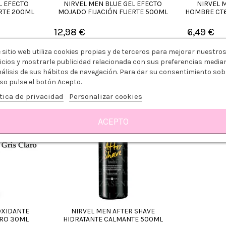
L EFECTO
NIRVEL MEN BLUE GEL EFECTO
NIRVEL 
RTE 200ML
MOJADO FIJACIÓN FUERTE 500ML
HOMBRE CT6
12,98 €
6,49 €
ito
Añadir al carrito
Añ
 sitio web utiliza cookies propias y de terceros para mejorar nuestro
icios y mostrarle publicidad relacionada con sus preferencias media
nálisis de sus hábitos de navegación. Para dar su consentimiento sob
so pulse el botón Acepto.
tica de privacidad
Personalizar cookies
ACEPTO
OXIDANTE
NIRVEL MEN AFTER SHAVE
ARO 30ML
HIDRATANTE CALMANTE 500ML