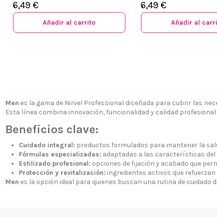
6,49 €
6,49 €
Añadir al carrito
Añadir al carr
Men
es la gama de Nirvel Professional diseñada para cubrir las nece
¿Quiénes
+34 968 06 63 44
L-V 10:00 - 14:00
Esta línea combina innovación, funcionalidad y calidad profesional 
Envío, Pa
+34 601 27 80 18
Beneficios clave:
Nuestras 
contacto@zaseni.com
Cuidado integral:
productos formulados para mantener la salud, 
Cuenta en
Avenida de los Dolores
Fórmulas especializadas:
adaptadas a las características del 
32, Murcia
Atención a
Estilizado profesional:
opciones de fijación y acabado que permi
Protección y revitalización:
ingredientes activos que refuerzan 
Blog
Men
es la opción ideal para quienes buscan una rutina de cuidado di