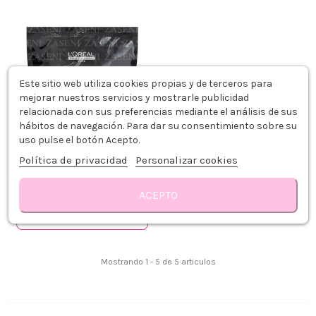
Este sitio web utiliza cookies propias y de terceros para
mejorar nuestros servicios y mostrarle publicidad
relacionada con sus preferencias mediante el análisis de sus
hábitos de navegación. Para dar su consentimiento sobre su
uso pulse el botón Acepto.
L'ORÉAL DECOLORACIÓN
MULTITÉCNICAS BLOND STUDIO 8
Política de privacidad
Personalizar cookies
500GR
29,71 €
22,49 €
-24%
ACEPTO
Añadir al carrito
Mostrando 1 - 5 de 5 articulos