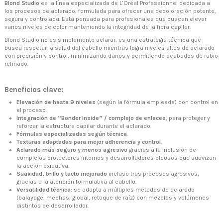
Blond Studio
es la línea especializada de L’Oréal Professionnel dedicada a
los procesos de aclarado, formulada para ofrecer una decoloración potente,
segura y controlada. Está pensada para profesionales que buscan elevar
varios niveles de color manteniendo la integridad de la fibra capilar.
Blond Studio no es simplemente aclarar, es una estrategia técnica que
busca respetar la salud del cabello mientras logra niveles altos de aclarado
con precisión y control, minimizando daños y permitiendo acabados de rubio
refinado.
Beneficios clave:
Elevación de hasta 9 niveles
(según la fórmula empleada) con control en
el proceso.
Integración de “Bonder Inside” / complejo de enlaces
, para proteger y
reforzar la estructura capilar durante el aclarado.
Fórmulas especializadas según técnica
.
Texturas adaptadas para mejor adherencia y control
.
Aclarado más seguro y menos agresivo
gracias a la inclusión de
+34 968 06 63 44
L-V 10:00 - 14:00
complejos protectores internos y desarrolladores oleosos que suavizan
+34 601 27 80 18
la acción oxidativa.
contacto@zaseni.com
Suavidad, brillo y tacto mejorado
incluso tras procesos agresivos,
gracias a la atención formulativa al cabello.
Avenida de los Dolores 32, Murcia
Versatilidad técnica
: se adapta a múltiples métodos de aclarado
(balayage, mechas, global, retoque de raíz) con mezclas y volúmenes
distintos de desarrollador.