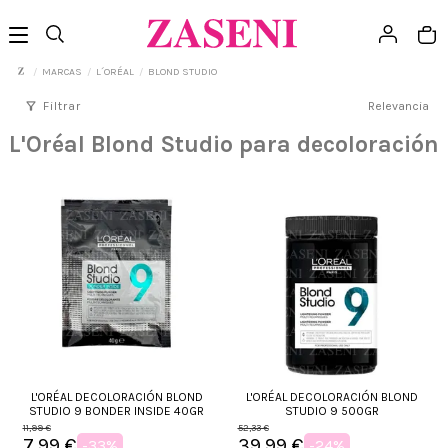
MARCAS
L´ORÉAL
BLOND STUDIO
filter_alt
Filtrar
Relevancia
L'Oréal Blond Studio para decoloración
L'ORÉAL DECOLORACIÓN BLOND
L'ORÉAL DECOLORACIÓN BLOND
STUDIO 9 BONDER INSIDE 40GR
STUDIO 9 500GR
11,99 €
52,33 €
7,99 €
39,99 €
-33%
-24%