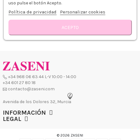
7,60 €
uso pulse el botón Acepto.
Política de privacidad
Personalizar cookies
Añadir al carrito
ACEPTO
Mostrando 1 - 1 de 1 articulos
+34 968 06 63 44
L-V 10:00 - 14:00
+34 601 27 80 18
contacto@zaseni.com
Avenida de los Dolores 32, Murcia
INFORMACIÓN
LEGAL
© 2026 ZASENI