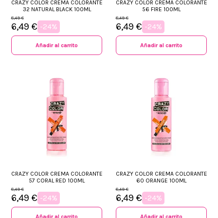
CRAZY COLOR CREMA COLORANTE
CRAZY COLOR CREMA COLORANTE
32 NATURAL BLACK 100ML
56 FIRE 100ML
8,49 €
8,49 €
6,49 €
6,49 €
-24%
-24%
Añadir al carrito
Añadir al carrito
+34 968 06 63 44
L-V 10:00 - 14:00
+34 601 27 80 18
CRAZY COLOR CREMA COLORANTE
CRAZY COLOR CREMA COLORANTE
contacto@zaseni.com
57 CORAL RED 100ML
60 ORANGE 100ML
8,49 €
8,49 €
Avenida de los Dolores 32, Murcia
6,49 €
6,49 €
-24%
-24%
Añadir al carrito
Añadir al carrito