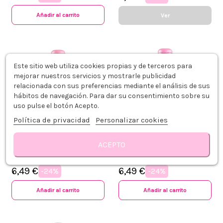
Añadir al carrito
Ver
Este sitio web utiliza cookies propias y de terceros para
mejorar nuestros servicios y mostrarle publicidad
relacionada con sus preferencias mediante el análisis de sus
hábitos de navegación. Para dar su consentimiento sobre su
uso pulse el botón Acepto.
Política de privacidad
Personalizar cookies
ACEPTO
CRAZY COLOR CREMA COLORANTE
CRAZY COLOR CREMA COLORANTE
40 VERMILLION RED 100ML
54 LAVENDER 100ML
8,49 €
8,49 €
6,49 €
6,49 €
-24%
-24%
Añadir al carrito
Añadir al carrito