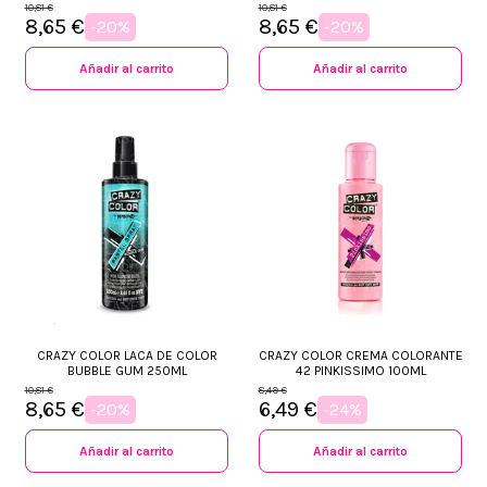
10,81 €
10,81 €
8,65 €
8,65 €
-20%
-20%
Añadir al carrito
Añadir al carrito
CRAZY COLOR LACA DE COLOR
CRAZY COLOR CREMA COLORANTE
BUBBLE GUM 250ML
42 PINKISSIMO 100ML
10,81 €
8,49 €
8,65 €
6,49 €
-20%
-24%
Añadir al carrito
Añadir al carrito