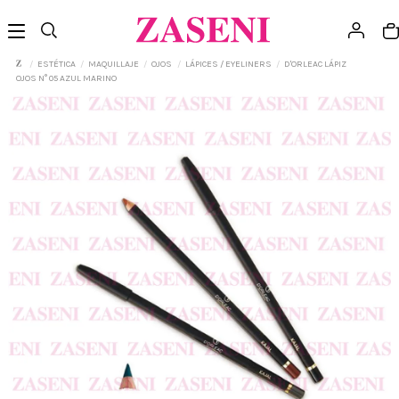
ESTÉTICA
MAQUILLAJE
OJOS
LÁPICES / EYELINERS
D'ORLEAC LÁPIZ
OJOS N° 05 AZUL MARINO