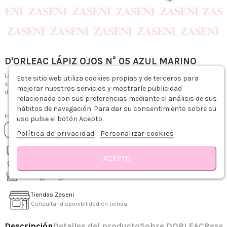
D'ORLEAC LÁPIZ OJOS N° 05 AZUL MARINO
Lápiz perfilador diseñado para delinear y sombrear la zona ocular de forma
Este sitio web utiliza cookies propias y de terceros para
suave y precisa de una sola pasada, gracias a su intensidad y a su facilidad
mejorar nuestros servicios y mostrarle publicidad
de deslizamiento, consiguiendo una permanencia de larga duración.
relacionada con sus preferencias mediante el análisis de sus
3,15 €
hábitos de navegación. Para dar su consentimiento sobre su
Impuestos incluidos
uso pulse el botón Acepto.
Añadir al carrito
Política de privacidad
Personalizar cookies
Envío gratis desde 75€
Descripción
Detalles del producto
Sobre DORLEAC
Reseñas
ACEPTO
Recíbelo de 1-3 días hábiles
Recogida gratis en tienda
Tiendas Zaseni
Consultar disponibilidad en tienda