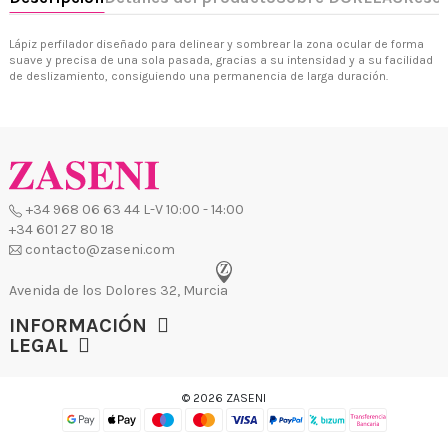
+34 968 06 63 44
L-V 10:00 - 14:00
+34 601 27 80 18
Lápiz perfilador diseñado para delinear y sombrear la zona ocular de forma
contacto@zaseni.com
suave y precisa de una sola pasada, gracias a su intensidad y a su facilidad
de deslizamiento, consiguiendo una permanencia de larga duración.
Avenida de los Dolores 32, Murcia
INFORMACIÓN
LEGAL
© 2026 ZASENI