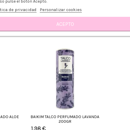
VINTAGE
so pulse el botón Acepto.
8,89 €
8,89 €
tica de privacidad
Personalizar cookies
6,99 €
6,99 €
-21%
-2
ACEPTO
ito
Añadir al carrito
Añ
MADO ALOE
BAIKIM TALCO PERFUMADO LAVANDA
200GR
1,98 €