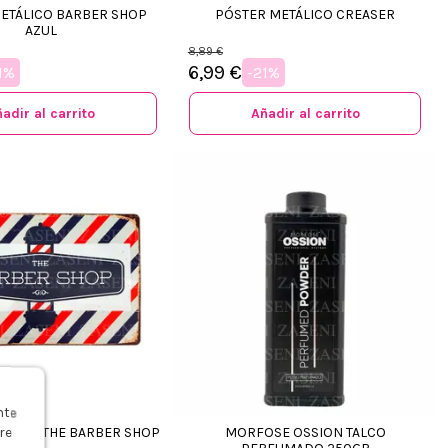
ETÁLICO BARBER SHOP
PÓSTER METÁLICO CREASER
AZUL
8,89 €
6,99 €
1%
-21%
adir al carrito
Añadir al carrito
s
nte
ÁLICO THE BARBER SHOP
MORFOSE OSSION TALCO
re