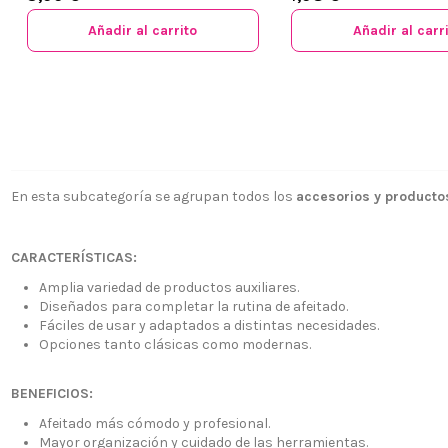
Añadir al carrito
Añadir al carr
En esta subcategoría se agrupan todos los
accesorios y product
¿Quiénes
CARACTERÍSTICAS:
+34 968 06 63 44
L-V 10:00 - 14:00
Envío, Pa
Amplia variedad de productos auxiliares.
+34 601 27 80 18
Diseñados para completar la rutina de afeitado.
Nuestras 
contacto@zaseni.com
Fáciles de usar y adaptados a distintas necesidades.
Cuenta en
Opciones tanto clásicas como modernas.
Avenida de los Dolores
32, Murcia
Atención a
BENEFICIOS:
Blog
Afeitado más cómodo y profesional.
Mayor organización y cuidado de las herramientas.