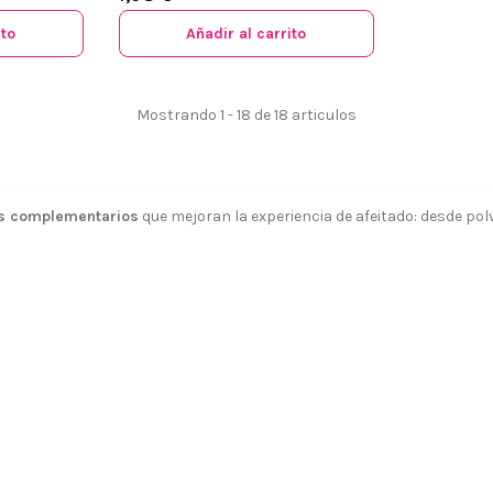
ito
Añadir al carrito
Mostrando 1 - 18 de 18 articulos
os complementarios
que mejoran la experiencia de afeitado: desde pol
 somos?
Aviso legal
go y Devoluciones
Política de privacidad
tiendas
Política de Cookies
 tienda
Borrar Cookies
l cliente
Mapa del sitio
Desistimiento