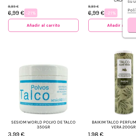
CALAVERA
su u
8,89 €
8,89 €
Polí
6,99 €
6,99 €
-21%
-21%
Añadir al carrito
Añadir al carr
SESIOM WORLD POLVO DE TALCO
BAIKIM TALCO PERFU
350GR
VERA 200GR
3,99 €
1,98 €