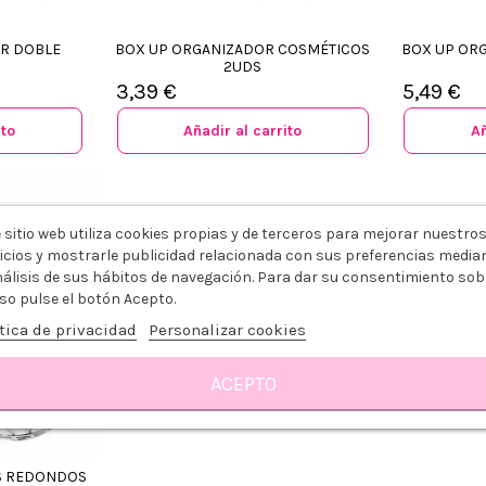
R DOBLE
BOX UP ORGANIZADOR COSMÉTICOS
BOX UP OR
2UDS
3,39 €
5,49 €
ito
Añadir al carrito
Añ
 sitio web utiliza cookies propias y de terceros para mejorar nuestro
icios y mostrarle publicidad relacionada con sus preferencias media
nálisis de sus hábitos de navegación. Para dar su consentimiento sob
so pulse el botón Acepto.
tica de privacidad
Personalizar cookies
ACEPTO
S REDONDOS