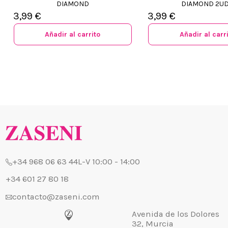
DIAMOND
DIAMOND 2U
3,99 €
3,99 €
Añadir al carrito
Añadir al carr
¿Quiénes
+34 968 06 63 44
L-V 10:00 - 14:00
Envío, Pa
+34 601 27 80 18
Nuestras 
contacto@zaseni.com
Cuenta en
Avenida de los Dolores
32, Murcia
Atención a
Blog