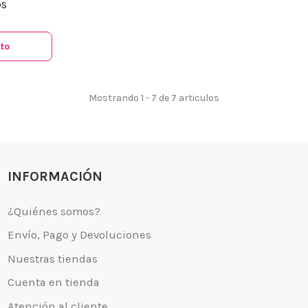
DS
ito
 somos?
Aviso legal
go y Devoluciones
Política de privacidad
Mostrando 1 - 7 de 7 articulos
tiendas
Política de Cookies
 tienda
Borrar Cookies
l cliente
Mapa del sitio
Desistimiento
INFORMACIÓN