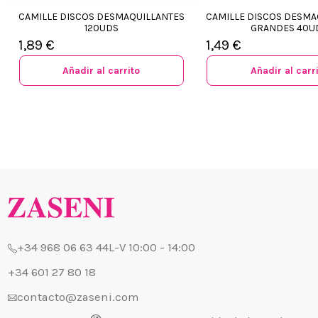
CAMILLE DISCOS DESMAQUILLANTES
CAMILLE DISCOS DESMA
120UDS
GRANDES 40U
¿Quiénes
1,89 €
1,49 €
+34 968 06 63 44
L-V 10:00 - 14:00
Envío, Pa
+34 601 27 80 18
Añadir al carrito
Añadir al carr
Nuestras 
contacto@zaseni.com
Cuenta en
Avenida de los Dolores
32, Murcia
Atención a
Blog