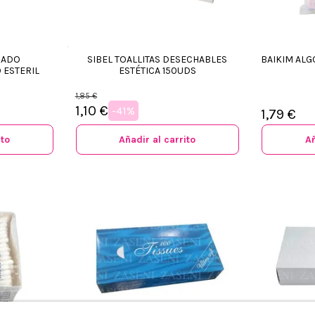
RADO
SIBEL TOALLITAS DESECHABLES
BAIKIM AL
 ESTERIL
ESTÉTICA 150UDS
1,85 €
1,10 €
-41%
1,79 €
ito
Añadir al carrito
Añ