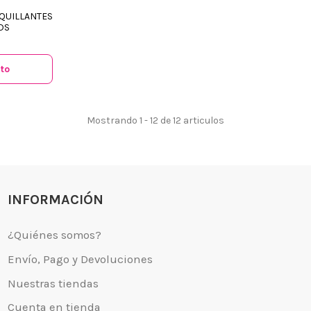
QUILLANTES
DS
 somos?
Aviso legal
go y Devoluciones
Política de privacidad
ito
tiendas
Política de Cookies
 tienda
Borrar Cookies
Mostrando 1 - 12 de 12 articulos
l cliente
Mapa del sitio
Desistimiento
INFORMACIÓN