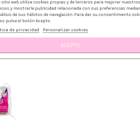
 sitio web utiliza cookies propias y de terceros para mejorar nuestro
icios y mostrarle publicidad relacionada con sus preferencias media
nálisis de sus hábitos de navegación. Para dar su consentimiento sob
so pulse el botón Acepto.
ILLOS
PAÑUELOS TISSUES 100UDS
MO
208UDS
1,59 €
tica de privacidad
Personalizar cookies
0,99 €
-
0,99 €
ACEPTO
ito
Añadir al carrito
Añ