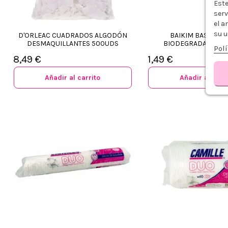
Este
serv
el a
su u
D'ORLEAC CUADRADOS ALGODÓN
BAIKIM BASTONC
DESMAQUILLANTES 500UDS
BIODEGRADABLES 
Polí
8,49 €
1,49 €
Añadir al carrito
Añadir al carr