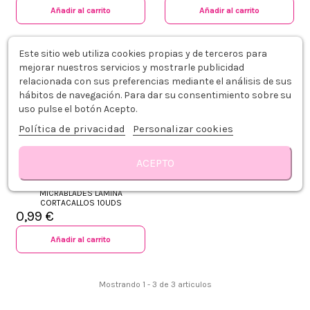
Añadir al carrito
Añadir al carrito
Este sitio web utiliza cookies propias y de terceros para
mejorar nuestros servicios y mostrarle publicidad
relacionada con sus preferencias mediante el análisis de sus
hábitos de navegación. Para dar su consentimiento sobre su
uso pulse el botón Acepto.
Política de privacidad
Personalizar cookies
ACEPTO
MICRABLADES LÁMINA
CORTACALLOS 10UDS
0,99 €
Añadir al carrito
+34 968 06 63 44
L-V 10:00 - 14:00
+34 601 27 80 18
Mostrando 1 - 3 de 3 articulos
contacto@zaseni.com