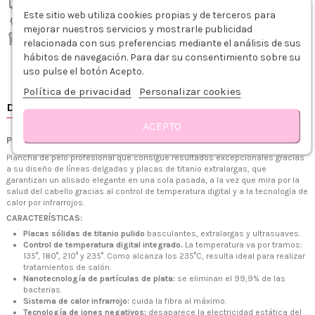
Envío gratis desde 75€
Este sitio web utiliza cookies propias y de terceros para
Recíbelo de 1-3 días hábiles
mejorar nuestros servicios y mostrarle publicidad
Recogida gratis en tienda
relacionada con sus preferencias mediante el análisis de sus
hábitos de navegación. Para dar su consentimiento sobre su
Tiendas Zaseni
uso pulse el botón Acepto.
Consultar disponibilidad en tienda
Política de privacidad
Personalizar cookies
ACEPTO
PLANCHA CORIOLISS C3 SILVER ZEBRA SOFT TOUCH
Plancha de pelo profesional que consigue resultados excepcionales gracias
a su diseño de líneas delgadas y placas de titanio extralargas, que
garantizan un alisado elegante en una sola pasada, a la vez que mira por la
salud del cabello gracias al control de temperatura digital y a la tecnología de
calor por infrarrojos.
CARACTERÍSTICAS:
Placas sólidas de titanio pulido
basculantes, extralargas y ultrasuaves.
Control de temperatura digital integrado.
La temperatura va por tramos:
135°, 180°, 210° y 235°. Como alcanza los 235°C, resulta ideal para realizar
tratamientos de salón.
Nanotecnología de partículas de plata:
se eliminan el 99,9% de las
bacterias.
Sistema de calor infrarrojo:
cuida la fibra al máximo.
Tecnología de iones negativos:
desaparece la electricidad estática del