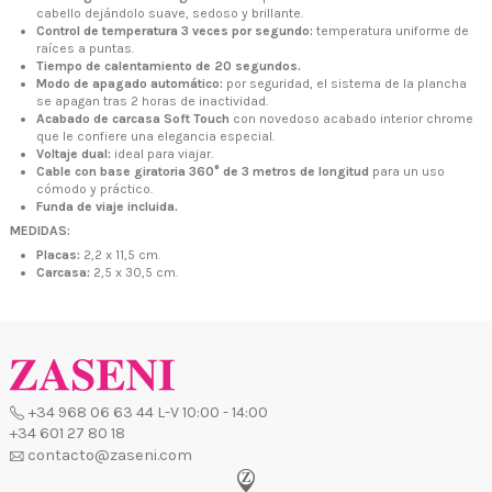
cabello dejándolo suave, sedoso y brillante.
Control de temperatura 3 veces por segundo:
temperatura uniforme de
raíces a puntas.
Tiempo de calentamiento de 20 segundos.
Modo de apagado automático:
por seguridad, el sistema de la plancha
+34 968 06 63 44
L-V 10:00 - 14:00
se apagan tras 2 horas de inactividad.
+34 601 27 80 18
Acabado de carcasa Soft Touch
con novedoso acabado interior chrome
contacto@zaseni.com
que le confiere una elegancia especial.
Voltaje dual:
ideal para viajar.
Cable con base giratoria 360° de 3 metros de longitud
para un uso
Avenida de los Dolores 32, Murcia
cómodo y práctico.
Funda de viaje incluida.
MEDIDAS:
Placas:
2,2 x 11,5 cm.
Carcasa:
2,5 x 30,5 cm.