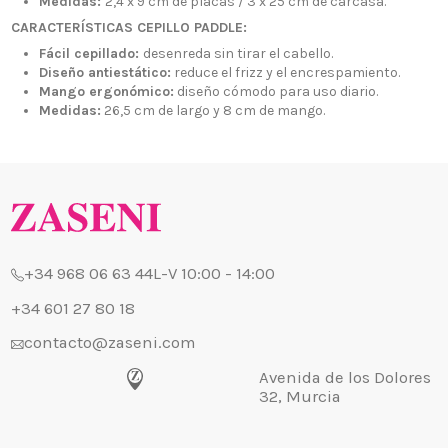
Medidas:
2,4 x 9 cm de placas / 3 x 25 cm de carcasa.
CARACTERÍSTICAS CEPILLO PADDLE:
Fácil cepillado:
desenreda sin tirar el cabello.
¿Quiénes
Diseño antiestático:
reduce el frizz y el encrespamiento.
+34 968 06 63 44
L-V 10:00 - 14:00
Mango ergonómico:
diseño cómodo para uso diario.
Envío, Pa
+34 601 27 80 18
Medidas:
26,5 cm de largo y 8 cm de mango.
Nuestras 
contacto@zaseni.com
Cuenta en
Avenida de los Dolores
32, Murcia
Atención a
Blog