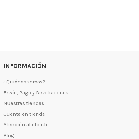
 somos?
Aviso legal
go y Devoluciones
Política de privacidad
tiendas
Política de Cookies
 tienda
Borrar Cookies
l cliente
Mapa del sitio
INFORMACIÓN
Desistimiento