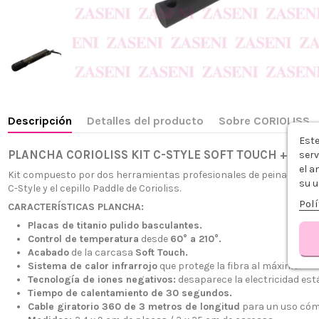
Descripción
Detalles del producto
Sobre CORIOLISS
Este
PLANCHA CORIOLISS KIT C-STYLE SOFT TOUCH + PAD
serv
el a
Kit compuesto por dos herramientas profesionales de peinado, en un
su u
C-Style y el cepillo Paddle de Corioliss.
Polí
CARACTERÍSTICAS PLANCHA:
Placas de titanio pulido basculantes.
Control de temperatura
desde
60° a 210°.
Acabado
de la carcasa
Soft Touch.
Sistema de calor infrarrojo
que protege la fibra al máximo.
Tecnología de iones negativos:
desaparece la electricidad está
Tiempo de calentamiento de 30 segundos.
Cable giratorio 360 de 3 metros de longitud
para un uso cómo