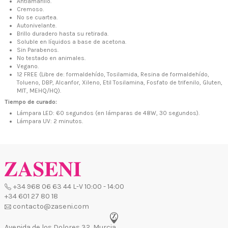
Antiamarillo.
+34 968 06 63 44
L-V 10:00 - 14:00
Cremoso.
+34 601 27 80 18
No se cuartea.
contacto@zaseni.com
Autonivelante.
Brillo duradero hasta su retirada.
Avenida de los Dolores 32, Murcia
Soluble en líquidos a base de acetona.
Sin Parabenos.
No testado en animales.
Vegano.
12 FREE (Libre de: formaldehído, Tosilamida, Resina de formaldehído,
Tolueno, DBP, Alcanfor, Xileno, Etil Tosilamina, Fosfato de trifenilo, Gluten,
MIT, MEHQ/HQ).
Tiempo de curado:
Lámpara LED: 60 segundos (en lámparas de 48W, 30 segundos).
Lámpara UV: 2 minutos.