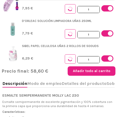
7,95 €
Descripción
Modo de empleo
Detalles del producto
Sobre MOLLY L
D'ORLEAC SOLUCIÓN LIMPIADORA UÑAS 250ML
7,79 €
SIBEL PAPEL CELULOSA UÑAS 2 ROLLOS DE 500UDS
6,29 €
Precio final:
58,60 €
Añadir todo al carrito
ESMALTE SEMIPERMANENTE MOLLY LAC 230
Esmalte semipermanente de excelente pigmentación y 100% cobertura con
la primera capa que proporciona una durabilidad de hasta 4 semanas.
Características: