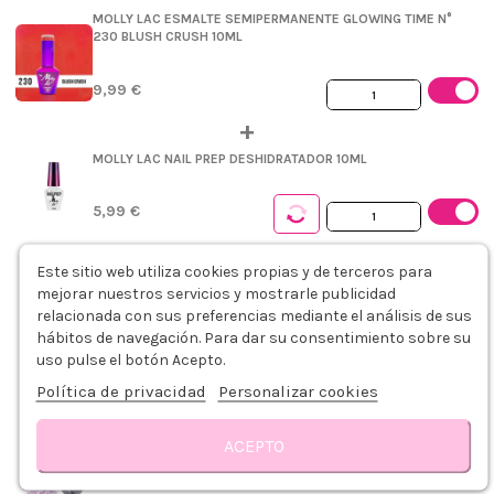
MOLLY LAC ESMALTE SEMIPERMANENTE GLOWING TIME N°
230 BLUSH CRUSH 10ML
9,99 €
+
MOLLY LAC NAIL PREP DESHIDRATADOR 10ML
5,99 €
MOLLY LAC ACID PRIMER 10ML
Este sitio web utiliza cookies propias y de terceros para
mejorar nuestros servicios y mostrarle publicidad
relacionada con sus preferencias mediante el análisis de sus
6,79 €
hábitos de navegación. Para dar su consentimiento sobre su
uso pulse el botón Acepto.
MOLLY LAC BASE FIBER RUBBER BISCOTTI 10ML
Política de privacidad
Personalizar cookies
13,79 €
ACEPTO
MOLLY LAC BLACK JACK TOP EFECTO PIEDRA 5ML