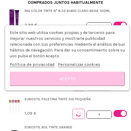
COMPRADOS JUNTOS HABITUALMENTE
ING COLOR TINTE N° 8.32 RUBIO CLARO BEIGE 100ML
2,99 €
Este sitio web utiliza cookies propias y de terceros para
+
mejorar nuestros servicios y mostrarle publicidad
ING COLOR OXIDANTE 20VOL. 6% 1000ML
relacionada con sus preferencias mediante el análisis de sus
hábitos de navegación. Para dar su consentimiento sobre su
uso pulse el botón Acepto.
3,79 €
Política de privacidad
Personalizar cookies
PLASTICAPS PEINADOR DESECHABLE AZUL 5UDS
ACEPTO
0,75 €
Descripción
Modo de empleo
Detalles del producto
Reseñas
EUROSTIL PALETINA TINTE 1UD PEQUEÑA
1,09 €
EUROSTIL BOL TINTE GRANDE