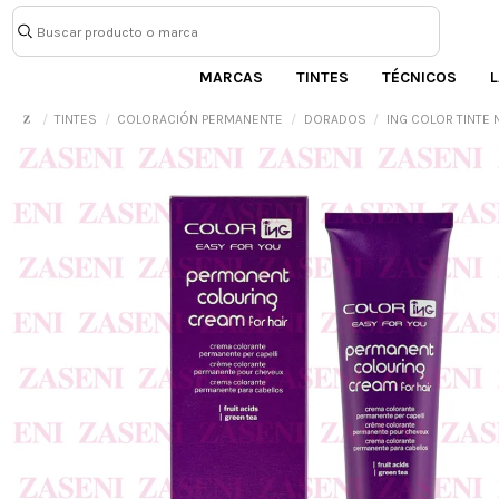
MARCAS
TINTES
TÉCNICOS
L
TINTES
COLORACIÓN PERMANENTE
DORADOS
ING COLOR TINTE N