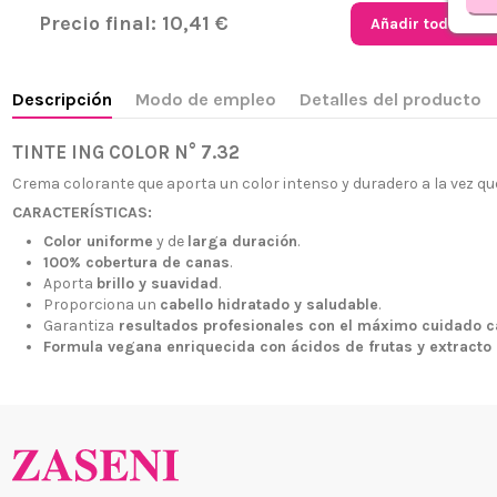
Precio final:
10,41 €
Añadir todo al ca
Descripción
Modo de empleo
Detalles del producto
TINTE ING COLOR N° 7.32
Crema colorante que aporta un color intenso y duradero a la vez qu
CARACTERÍSTICAS:
Color uniforme
y de
larga duración
.
100% cobertura de canas
.
¿Quiénes
+34 968 06 63 44
L-V 10:00 - 14:00
Aporta
brillo y suavidad
.
Envío, Pa
Proporciona un
cabello hidratado y saludable
.
+34 601 27 80 18
Garantiza
resultados profesionales con el máximo cuidado c
Nuestras 
contacto@zaseni.com
Formula vegana enriquecida con ácidos de frutas y extracto 
Cuenta en
Avenida de los Dolores
32, Murcia
Atención a
Blog