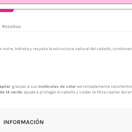
rrito
Reseñas
e nutre, hidrata y respeta la estructura natural del cabello, combina
 somos?
Aviso legal
go y Devoluciones
Política de privacidad
apilar
gracias a sus
moléculas de color
extremadamente resistentes
tiendas
Política de Cookies
de té verde
: ayuda a proteger el cabello y cuidar la fibra capilar dura
 tienda
Borrar Cookies
l cliente
Mapa del sitio
Desistimiento
INFORMACIÓN