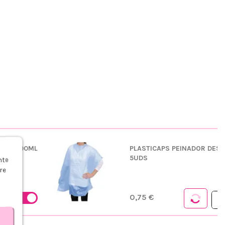
 6% 1000ML
PLASTICAPS PEINADOR DES
s
5UDS
nte
re
0,75 €