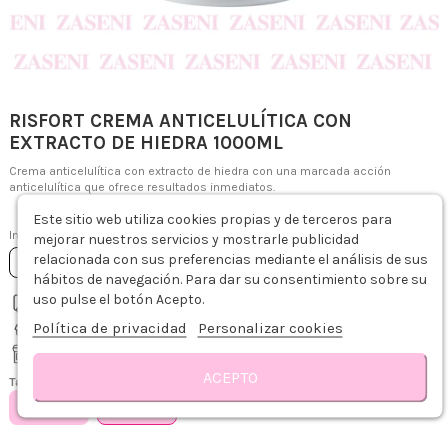
RISFORT CREMA ANTICELULÍTICA CON
EXTRACTO DE HIEDRA 1000ML
Crema anticelulítica con extracto de hiedra con una marcada acción
anticelulítica que ofrece resultados inmediatos.
20,59 €
Este sitio web utiliza cookies propias y de terceros para
Impuestos incluidos
mejorar nuestros servicios y mostrarle publicidad
relacionada con sus preferencias mediante el análisis de sus
Añadir al carrito
hábitos de navegación. Para dar su consentimiento sobre su
uso pulse el botón Acepto.
Envío gratis desde 75€
Política de privacidad
Personalizar cookies
Recíbelo de 1-3 días hábiles
Recogida gratis en tienda
Descripción
Modo de empleo
Detalles del producto
Sobre RISFORT
R
ACEPTO
Tamaño
500ML
1000ML