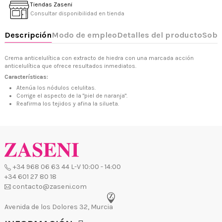
Tiendas Zaseni
Consultar disponibilidad en tienda
Crema anticelulítica con extracto de hiedra con una marcada acción
+34 968 06 63 44
L-V 10:00 - 14:00
anticelulítica que ofrece resultados inmediatos.
+34 601 27 80 18
Características:
contacto@zaseni.com
Atenúa los nódulos celulitas.
Corrige el aspecto de la "piel de naranja".
Avenida de los Dolores 32, Murcia
Reafirma los tejidos y afina la silueta.