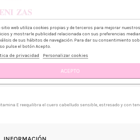
 sitio web utiliza cookies propias y de terceros para mejorar nuestro
icios y mostrarle publicidad relacionada con sus preferencias media
nálisis de sus hábitos de navegación. Para dar su consentimiento sob
so pulse el botón Acepto.
tica de privacidad
Personalizar cookies
ACEPTO
OPF
Reseñas
amina E reequilibra el cuero cabelludo sensible, estresado y con tend
 somos?
Aviso legal
go y Devoluciones
Política de privacidad
tiendas
Política de Cookies
 tienda
Borrar Cookies
INFORMACIÓN