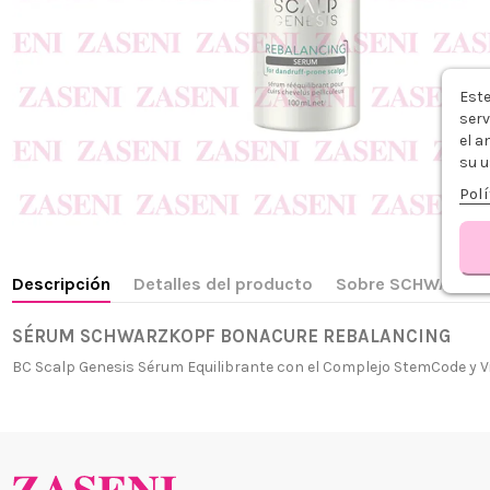
Este
serv
el a
su u
Polí
Descripción
Detalles del producto
Sobre SCHWARZK
SÉRUM SCHWARZKOPF BONACURE REBALANCING
BC Scalp Genesis Sérum Equilibrante con el Complejo StemCode y Vit
¿Quiénes
+34 968 06 63 44
L-V 10:00 - 14:00
Envío, Pa
+34 601 27 80 18
Nuestras 
contacto@zaseni.com
Cuenta en
Avenida de los Dolores