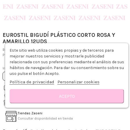
EUROSTIL BIGUDÍ PLÁSTICO CORTO ROSA Y
AMARILLO 12UDS
Este sitio web utiliza cookies propias y de terceros para
Bigudí corto de plástico especialmente diseñado para la realización de la
permanente.
mejorar nuestros servicios y mostrarle publicidad
relacionada con sus preferencias mediante el análisis de sus
2,19 €
hábitos de navegación. Para dar su consentimiento sobre su
Impuestos incluidos
uso pulse el botón Acepto.
Añadir al carrito
Política de privacidad
Personalizar cookies
Descripción
Detalles del producto
Sobre EUROSTIL
Reseñas
Envío gratis desde 75€
Recíbelo de 1-3 días hábiles
ACEPTO
Recogida gratis en tienda
Tiendas Zaseni
Consultar disponibilidad en tienda