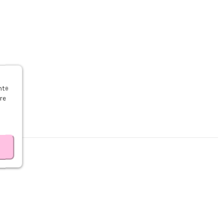
s
nte
re