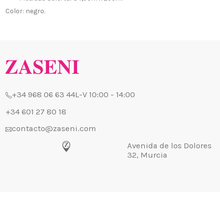
¿Quiénes
+34 968 06 63 44
L-V 10:00 - 14:00
Color: negro.
Envío, Pa
+34 601 27 80 18
Nuestras 
contacto@zaseni.com
Cuenta en
Avenida de los Dolores
32, Murcia
Atención a
Blog