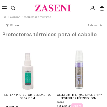
ACABADO
PROTECTORES TÉRMICOS
filter_alt
Filtrar
Relevancia
Protectores térmicos para el cabello
EXITENN PROTECTOR TERMOACTIVO
WELLA EIMI THERMAL IMAGE SPRAY
SEDA 100ML
PROTECTOR TÉRMICO 150ML
20,33 €
12,69 €
-38%