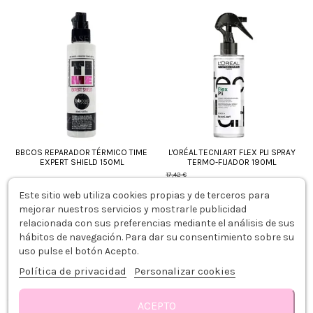
BBCOS REPARADOR TÉRMICO TIME
L'ORÉAL TECNI.ART FLEX PLI SPRAY
EXPERT SHIELD 150ML
TERMO-FIJADOR 190ML
17,42 €
15,19 €
-13%
19,78 €
Este sitio web utiliza cookies propias y de terceros para
mejorar nuestros servicios y mostrarle publicidad
Añadir al carrito
Añadir al carrito
relacionada con sus preferencias mediante el análisis de sus
hábitos de navegación. Para dar su consentimiento sobre su
uso pulse el botón Acepto.
Mostrando 1 - 6 de 6 articulos
Política de privacidad
Personalizar cookies
ACEPTO