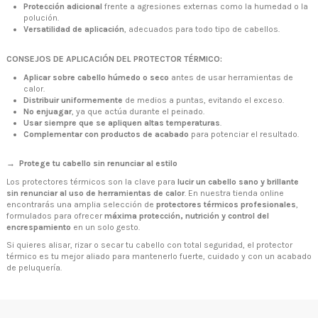
Protección adicional
frente a agresiones externas como la humedad o la
polución.
Versatilidad de aplicación
, adecuados para todo tipo de cabellos.
CONSEJOS DE APLICACIÓN DEL PROTECTOR TÉRMICO:
Aplicar sobre cabello húmedo o seco
antes de usar herramientas de
+34 968 06 63 44
L-V 10:00 - 14:00
calor.
+34 601 27 80 18
Distribuir uniformemente
de medios a puntas, evitando el exceso.
contacto@zaseni.com
No enjuagar
, ya que actúa durante el peinado.
Usar siempre que se apliquen altas temperaturas
.
Complementar con productos de acabado
para potenciar el resultado.
Avenida de los Dolores 32, Murcia
→ Protege tu cabello sin renunciar al estilo
Los protectores térmicos son la clave para
lucir un cabello sano y brillante
sin renunciar al uso de herramientas de calor
. En nuestra tienda online
encontrarás una amplia selección de
protectores térmicos profesionales
,
formulados para ofrecer
máxima protección, nutrición y control del
encrespamiento
en un solo gesto.
Si quieres alisar, rizar o secar tu cabello con total seguridad, el protector
térmico es tu mejor aliado para mantenerlo fuerte, cuidado y con un acabado
de peluquería.