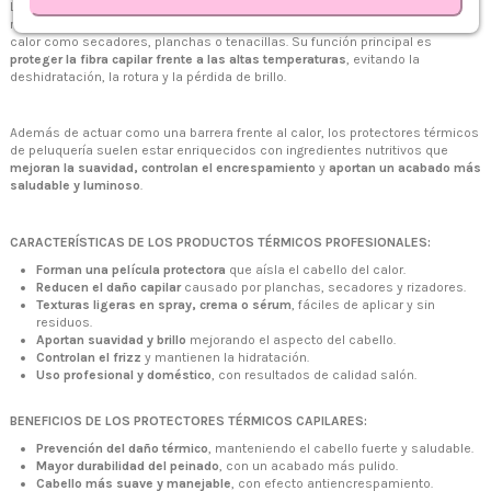
Los
protectores térmicos para el pelo
son un producto esencial en cualquier
rutina de cuidado capilar, especialmente antes de utilizar herramientas de
calor como secadores, planchas o tenacillas. Su función principal es
proteger la fibra capilar frente a las altas temperaturas
, evitando la
deshidratación, la rotura y la pérdida de brillo.
Además de actuar como una barrera frente al calor, los protectores térmicos
de peluquería suelen estar enriquecidos con ingredientes nutritivos que
mejoran la suavidad, controlan el encrespamiento
y
aportan un acabado más
saludable y luminoso
.
CARACTERÍSTICAS DE LOS PRODUCTOS TÉRMICOS PROFESIONALES:
Forman una película protectora
que aísla el cabello del calor.
Reducen el daño capilar
causado por planchas, secadores y rizadores.
Texturas ligeras en spray, crema o sérum
, fáciles de aplicar y sin
residuos.
Aportan suavidad y brillo
mejorando el aspecto del cabello.
Controlan el frizz
y mantienen la hidratación.
Uso profesional y doméstico
, con resultados de calidad salón.
BENEFICIOS DE LOS PROTECTORES TÉRMICOS CAPILARES:
Prevención del daño térmico
, manteniendo el cabello fuerte y saludable.
Mayor durabilidad del peinado
, con un acabado más pulido.
Cabello más suave y manejable
, con efecto antiencrespamiento.