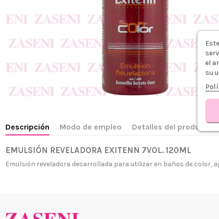
Este
serv
el a
su u
Polí
Descripción
Modo de empleo
Detalles del producto
EMULSIÓN REVELADORA EXITENN 7VOL. 120ML
Emulsión reveladora desarrollada para utilizar en baños de color, ap
¿Quiénes
+34 968 06 63 44
L-V 10:00 - 14:00
Envío, Pa
+34 601 27 80 18
Nuestras 
contacto@zaseni.com
Cuenta en
Avenida de los Dolores