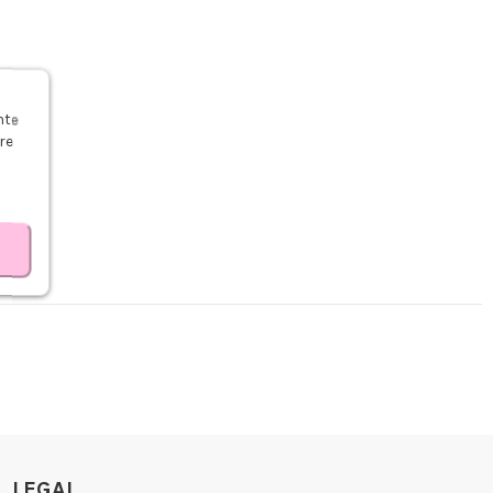
s
nte
re
LEGAL