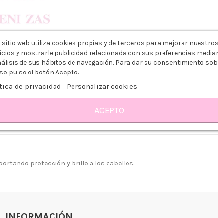
 sitio web utiliza cookies propias y de terceros para mejorar nuestro
icios y mostrarle publicidad relacionada con sus preferencias media
nálisis de sus hábitos de navegación. Para dar su consentimiento sob
so pulse el botón Acepto.
tica de privacidad
Personalizar cookies
ACEPTO
Sobre EXITENN
Reseñas
ortando protección y brillo a los cabellos.
 somos?
Aviso legal
go y Devoluciones
Política de privacidad
tiendas
Política de Cookies
 tienda
Borrar Cookies
INFORMACIÓN