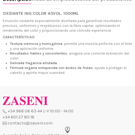
OXIDANTE ING COLOR 40VOL. 1000ML
Emulsión oxidante especialmente diseñada para garantizar resultados
precisos, uniformes y respetuosos con la fibra capilar, optimizando el
rendimiento del color y proporcionando una cómoda experiencia.
CARACTERÍSTICAS:
Textura cremosa y homogénea
: permite una mezcla perfecta con el tinte
+34 968 06 63 44
L-V 10:00 - 14:00
y una aplicación uniforme.
+34 601 27 80 18
Resultados fiables y consistentes
: asegura una correcta activación del
contacto@zaseni.com
color.
Delicada fragancia afrutada
.
Avenida de los Dolores 32, Murcia
Fórmula vegana enriquecida con ácidos de frutas
: ayuda a proteger el
cabello y aporta mayor suavidad.