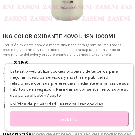
ING COLOR OXIDANTE 40VOL. 12% 1000ML
Emulsión oxidante especialmente diseñada para garantizar resultados
precisos, uniformes y respetuosos con la fibra capilar, optimizando el
rendimiento del color y proporcionando una cómoda experiencia.
3,79 €
Impuestos incluidos
Este sitio web utiliza cookies propias y de terceros para
mejorar nuestros servicios y mostrarle publicidad
Añadir al carrito
relacionada con sus preferencias mediante el análisis de sus
hábitos de navegación. Para dar su consentimiento sobre su
Envío gratis desde 75€
Descripción
Modo de empleo
Detalles del producto
Reseñas
uso pulse el botón Acepto.
Recíbelo de 1-3 días hábiles
Política de privacidad
Personalizar cookies
Recogida gratis en tienda
Tiendas Zaseni
ACEPTO
Consultar disponibilidad en tienda