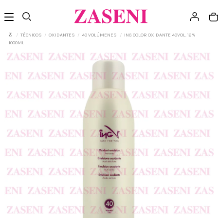
TÉCNICOS
OXIDANTES
40 VOLÚMENES
ING COLOR OXIDANTE 40VOL. 12%
1000ML